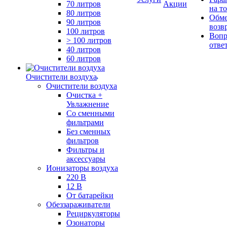
70 литров
Акции
на т
80 литров
Обме
90 литров
возв
100 литров
Вопр
> 100 литров
отве
40 литров
60 литров
Очистители воздуха
Очистители воздуха
Очистка +
Увлажнение
Cо сменными
фильтрами
Без сменных
фильтров
Фильтры и
аксессуары
Ионизаторы воздуха
220 В
12 В
От батарейки
Обеззараживатели
Рециркуляторы
Озонаторы