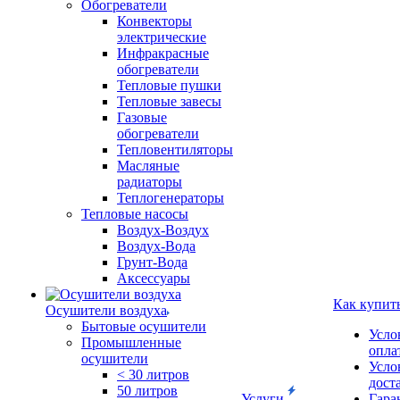
Обогреватели
Конвекторы
электрические
Инфракрасные
обогреватели
Тепловые пушки
Тепловые завесы
Газовые
обогреватели
Тепловентиляторы
Масляные
радиаторы
Теплогенераторы
Тепловые насосы
Воздух-Воздух
Воздух-Вода
Грунт-Вода
Аксессуары
Как купит
Осушители воздуха
Бытовые осушители
Усло
Промышленные
опла
осушители
Усло
< 30 литров
дост
50 литров
Услуги
Гара