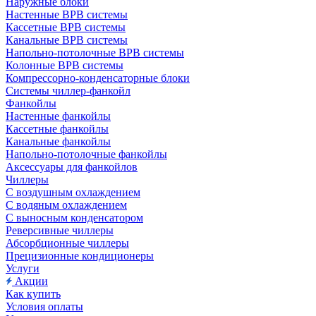
Наружные блоки
Настенные ВРВ системы
Кассетные ВРВ системы
Канальные ВРВ системы
Напольно-потолочные ВРВ системы
Колонные ВРВ системы
Компрессорно-конденсаторные блоки
Системы чиллер-фанкойл
Фанкойлы
Настенные фанкойлы
Кассетные фанкойлы
Канальные фанкойлы
Напольно-потолочные фанкойлы
Аксессуары для фанкойлов
Чиллеры
С воздушным охлаждением
С водяным охлаждением
С выносным конденсатором
Реверсивные чиллеры
Абсорбционные чиллеры
Прецизионные кондиционеры
Услуги
Акции
Как купить
Условия оплаты