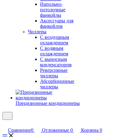
Напольно-
потолочные
фанкойлы
Аксессуары для
фанкойлов
Чиллеры
С воздушным
охлаждением
С водяным
охлаждением
С выносным
конденсатором
Реверсивные
чиллеры
Абсорбционные
чиллеры
Прецизионные кондиционеры
Сравнение
0
Отложенные
0
Корзина
0