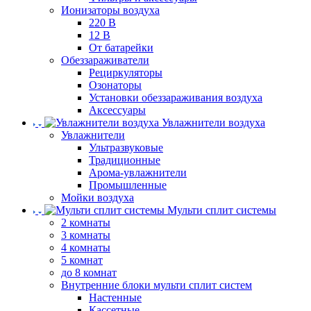
Ионизаторы воздуха
220 В
12 В
От батарейки
Обеззараживатели
Рециркуляторы
Озонаторы
Установки обеззараживания воздуха
Аксессуары
Увлажнители воздуха
Увлажнители
Ультразвуковые
Традиционные
Арома-увлажнители
Промышленные
Мойки воздуха
Мульти сплит системы
2 комнаты
3 комнаты
4 комнаты
5 комнат
до 8 комнат
Внутренние блоки мульти сплит систем
Настенные
Кассетные