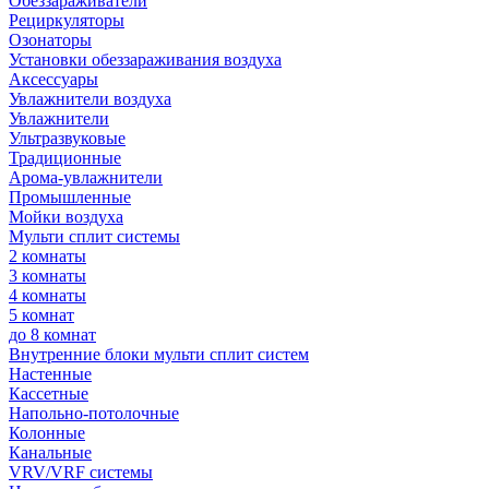
Обеззараживатели
Рециркуляторы
Озонаторы
Установки обеззараживания воздуха
Аксессуары
Увлажнители воздуха
Увлажнители
Ультразвуковые
Традиционные
Арома-увлажнители
Промышленные
Мойки воздуха
Мульти сплит системы
2 комнаты
3 комнаты
4 комнаты
5 комнат
до 8 комнат
Внутренние блоки мульти сплит систем
Настенные
Кассетные
Напольно-потолочные
Колонные
Канальные
VRV/VRF системы