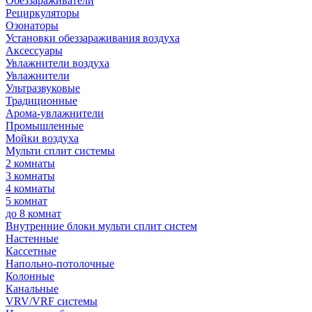
Обеззараживатели
Рециркуляторы
Озонаторы
Установки обеззараживания воздуха
Аксессуары
Увлажнители воздуха
Увлажнители
Ультразвуковые
Традиционные
Арома-увлажнители
Промышленные
Мойки воздуха
Мульти сплит системы
2 комнаты
3 комнаты
4 комнаты
5 комнат
до 8 комнат
Внутренние блоки мульти сплит систем
Настенные
Кассетные
Напольно-потолочные
Колонные
Канальные
VRV/VRF системы