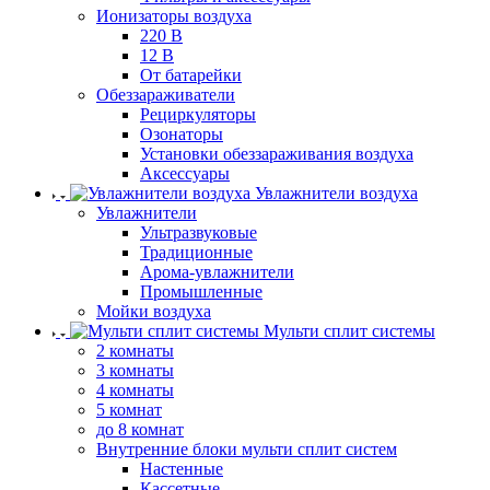
Ионизаторы воздуха
220 В
12 В
От батарейки
Обеззараживатели
Рециркуляторы
Озонаторы
Установки обеззараживания воздуха
Аксессуары
Увлажнители воздуха
Увлажнители
Ультразвуковые
Традиционные
Арома-увлажнители
Промышленные
Мойки воздуха
Мульти сплит системы
2 комнаты
3 комнаты
4 комнаты
5 комнат
до 8 комнат
Внутренние блоки мульти сплит систем
Настенные
Кассетные