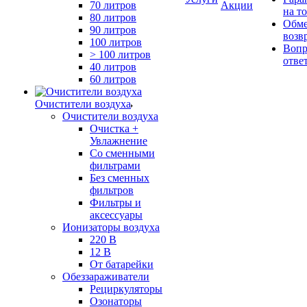
70 литров
Акции
на т
80 литров
Обме
90 литров
возв
100 литров
Вопр
> 100 литров
отве
40 литров
60 литров
Очистители воздуха
Очистители воздуха
Очистка +
Увлажнение
Cо сменными
фильтрами
Без сменных
фильтров
Фильтры и
аксессуары
Ионизаторы воздуха
220 В
12 В
От батарейки
Обеззараживатели
Рециркуляторы
Озонаторы