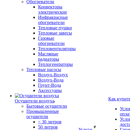
Обогреватели
Конвекторы
электрические
Инфракрасные
обогреватели
Тепловые пушки
Тепловые завесы
Газовые
обогреватели
Тепловентиляторы
Масляные
радиаторы
Теплогенераторы
Тепловые насосы
Воздух-Воздух
Воздух-Вода
Грунт-Вода
Аксессуары
Как купит
Осушители воздуха
Бытовые осушители
Усло
Промышленные
опла
осушители
Усло
< 30 литров
дост
50 литров
Услуги
Гара