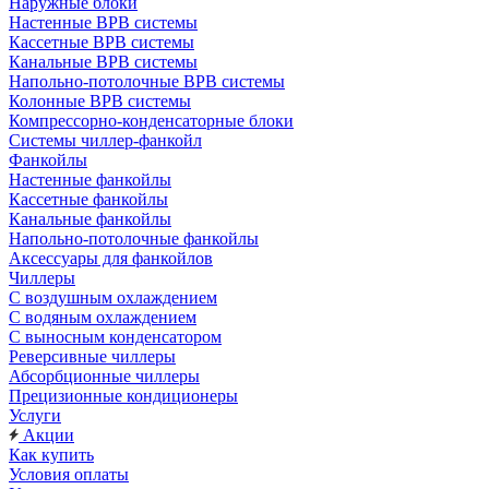
Наружные блоки
Настенные ВРВ системы
Кассетные ВРВ системы
Канальные ВРВ системы
Напольно-потолочные ВРВ системы
Колонные ВРВ системы
Компрессорно-конденсаторные блоки
Системы чиллер-фанкойл
Фанкойлы
Настенные фанкойлы
Кассетные фанкойлы
Канальные фанкойлы
Напольно-потолочные фанкойлы
Аксессуары для фанкойлов
Чиллеры
С воздушным охлаждением
С водяным охлаждением
С выносным конденсатором
Реверсивные чиллеры
Абсорбционные чиллеры
Прецизионные кондиционеры
Услуги
Акции
Как купить
Условия оплаты