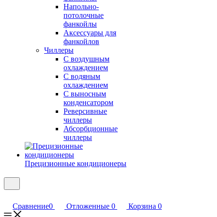
Напольно-
потолочные
фанкойлы
Аксессуары для
фанкойлов
Чиллеры
С воздушным
охлаждением
С водяным
охлаждением
С выносным
конденсатором
Реверсивные
чиллеры
Абсорбционные
чиллеры
Прецизионные кондиционеры
Сравнение
0
Отложенные
0
Корзина
0