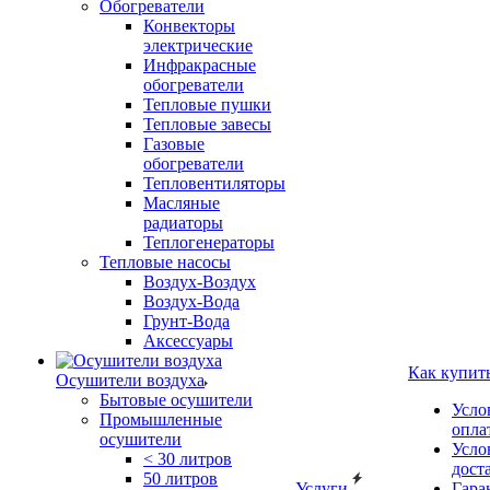
Обогреватели
Конвекторы
электрические
Инфракрасные
обогреватели
Тепловые пушки
Тепловые завесы
Газовые
обогреватели
Тепловентиляторы
Масляные
радиаторы
Теплогенераторы
Тепловые насосы
Воздух-Воздух
Воздух-Вода
Грунт-Вода
Аксессуары
Как купит
Осушители воздуха
Бытовые осушители
Усло
Промышленные
опла
осушители
Усло
< 30 литров
дост
50 литров
Услуги
Гара