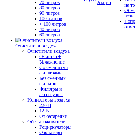
70 литров
Акции
на т
80 литров
Обме
90 литров
возв
100 литров
Вопр
> 100 литров
отве
40 литров
60 литров
Очистители воздуха
Очистители воздуха
Очистка +
Увлажнение
Cо сменными
фильтрами
Без сменных
фильтров
Фильтры и
аксессуары
Ионизаторы воздуха
220 В
12 В
От батарейки
Обеззараживатели
Рециркуляторы
Озонаторы