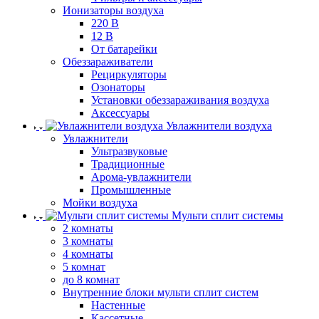
Ионизаторы воздуха
220 В
12 В
От батарейки
Обеззараживатели
Рециркуляторы
Озонаторы
Установки обеззараживания воздуха
Аксессуары
Увлажнители воздуха
Увлажнители
Ультразвуковые
Традиционные
Арома-увлажнители
Промышленные
Мойки воздуха
Мульти сплит системы
2 комнаты
3 комнаты
4 комнаты
5 комнат
до 8 комнат
Внутренние блоки мульти сплит систем
Настенные
Кассетные