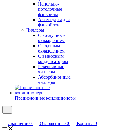
Напольно-
потолочные
фанкойлы
Аксессуары для
фанкойлов
Чиллеры
С воздушным
охлаждением
С водяным
охлаждением
С выносным
конденсатором
Реверсивные
чиллеры
Абсорбционные
чиллеры
Прецизионные кондиционеры
Сравнение
0
Отложенные
0
Корзина
0