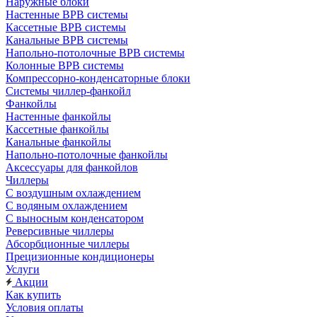
Наружные блоки
Настенные ВРВ системы
Кассетные ВРВ системы
Канальные ВРВ системы
Напольно-потолочные ВРВ системы
Колонные ВРВ системы
Компрессорно-конденсаторные блоки
Системы чиллер-фанкойл
Фанкойлы
Настенные фанкойлы
Кассетные фанкойлы
Канальные фанкойлы
Напольно-потолочные фанкойлы
Аксессуары для фанкойлов
Чиллеры
С воздушным охлаждением
С водяным охлаждением
С выносным конденсатором
Реверсивные чиллеры
Абсорбционные чиллеры
Прецизионные кондиционеры
Услуги
Акции
Как купить
Условия оплаты