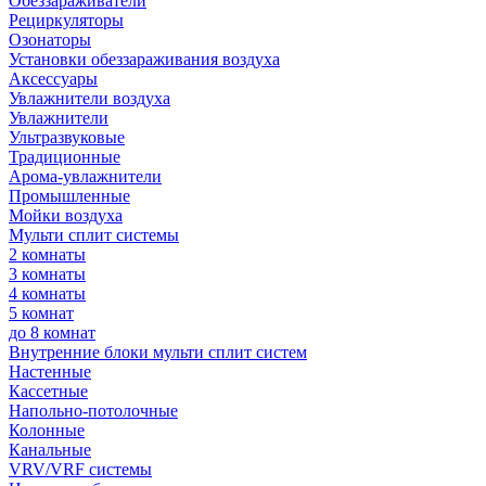
Обеззараживатели
Рециркуляторы
Озонаторы
Установки обеззараживания воздуха
Аксессуары
Увлажнители воздуха
Увлажнители
Ультразвуковые
Традиционные
Арома-увлажнители
Промышленные
Мойки воздуха
Мульти сплит системы
2 комнаты
3 комнаты
4 комнаты
5 комнат
до 8 комнат
Внутренние блоки мульти сплит систем
Настенные
Кассетные
Напольно-потолочные
Колонные
Канальные
VRV/VRF системы