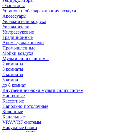
Рециркуляторы
Озонаторы
Установки обеззараживания воздуха
Аксессуары
Увлажнители воздуха
Увлажнители
Ультразвуковые
Традиционные
Арома-увлажнители
Промышленные
Мойки воздуха
Мульти сплит системы
2 комнаты
3 комнаты
4 комнаты
5 комнат
до 8 комнат
Внутренние блоки мульти сплит систем
Настенные
Кассетные
Напольно-потолочные
Колонные
Канальные
VRV/VRF системы
Наружные блоки