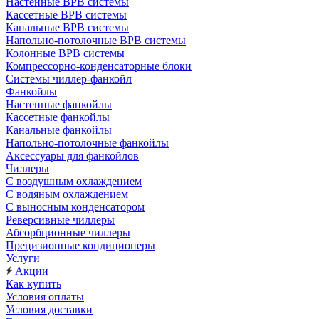
Настенные ВРВ системы
Кассетные ВРВ системы
Канальные ВРВ системы
Напольно-потолочные ВРВ системы
Колонные ВРВ системы
Компрессорно-конденсаторные блоки
Системы чиллер-фанкойл
Фанкойлы
Настенные фанкойлы
Кассетные фанкойлы
Канальные фанкойлы
Напольно-потолочные фанкойлы
Аксессуары для фанкойлов
Чиллеры
С воздушным охлаждением
С водяным охлаждением
С выносным конденсатором
Реверсивные чиллеры
Абсорбционные чиллеры
Прецизионные кондиционеры
Услуги
Акции
Как купить
Условия оплаты
Условия доставки