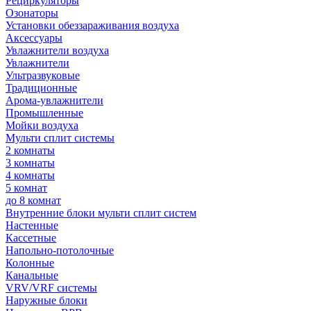
Рециркуляторы
Озонаторы
Установки обеззараживания воздуха
Аксессуары
Увлажнители воздуха
Увлажнители
Ультразвуковые
Традиционные
Арома-увлажнители
Промышленные
Мойки воздуха
Мульти сплит системы
2 комнаты
3 комнаты
4 комнаты
5 комнат
до 8 комнат
Внутренние блоки мульти сплит систем
Настенные
Кассетные
Напольно-потолочные
Колонные
Канальные
VRV/VRF системы
Наружные блоки