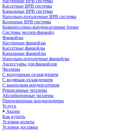
Настенные ВРВ системы
Кассетные ВРВ системы
Канальные ВРВ системы
Напольно-потолочные ВРВ системы
Колонные ВРВ системы
Компрессорно-конденсаторные блоки
Системы чиллер-фанкойл
Фанкойлы
Настенные фанкойлы
Кассетные фанкойлы
Канальные фанкойлы
Напольно-потолочные фанкойлы
Аксессуары для фанкойлов
Чиллеры
С воздушным охлаждением
С водяным охлаждением
С выносным конденсатором
Реверсивные чиллеры
Абсорбционные чиллеры
Прецизионные кондиционеры
Услуги
Акции
Как купить
Условия оплаты
Условия доставки