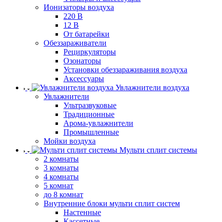
Ионизаторы воздуха
220 В
12 В
От батарейки
Обеззараживатели
Рециркуляторы
Озонаторы
Установки обеззараживания воздуха
Аксессуары
Увлажнители воздуха
Увлажнители
Ультразвуковые
Традиционные
Арома-увлажнители
Промышленные
Мойки воздуха
Мульти сплит системы
2 комнаты
3 комнаты
4 комнаты
5 комнат
до 8 комнат
Внутренние блоки мульти сплит систем
Настенные
Кассетные