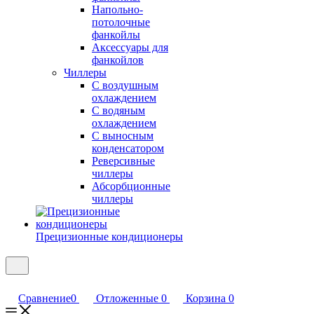
Напольно-
потолочные
фанкойлы
Аксессуары для
фанкойлов
Чиллеры
С воздушным
охлаждением
С водяным
охлаждением
С выносным
конденсатором
Реверсивные
чиллеры
Абсорбционные
чиллеры
Прецизионные кондиционеры
Сравнение
0
Отложенные
0
Корзина
0