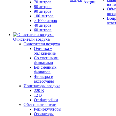
70 литров
Акции
на т
80 литров
Обме
90 литров
возв
100 литров
Вопр
> 100 литров
отве
40 литров
60 литров
Очистители воздуха
Очистители воздуха
Очистка +
Увлажнение
Cо сменными
фильтрами
Без сменных
фильтров
Фильтры и
аксессуары
Ионизаторы воздуха
220 В
12 В
От батарейки
Обеззараживатели
Рециркуляторы
Озонаторы