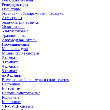
Обеззараживатели
Рециркуляторы
Озонаторы
Установки обеззараживания воздуха
Аксессуары
Увлажнители воздуха
Увлажнители
Ультразвуковые
Традиционные
Арома-увлажнители
Промышленные
Мойки воздуха
Мульти сплит системы
2 комнаты
3 комнаты
4 комнаты
5 комнат
до 8 комнат
Внутренние блоки мульти сплит систем
Настенные
Кассетные
Напольно-потолочные
Колонные
Канальные
VRV/VRF системы