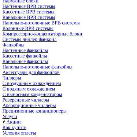
Наружные блоки
Настенные ВРВ системы
Кассетные ВРВ системы
Канальные ВРВ системы
Напольно-потолочные ВРВ системы
Колонные ВРВ системы
Компрессорно-конденсаторные блоки
Системы чиллер-фанкойл
Фанкойлы
Настенные фанкойлы
Кассетные фанкойлы
Канальные фанкойлы
Напольно-потолочные фанкойлы
Аксессуары для фанкойлов
Чиллеры
С воздушным охлаждением
С водяным охлаждением
С выносным конденсатором
Реверсивные чиллеры
Абсорбционные чиллеры
Прецизионные кондиционеры
Услуги
Акции
Как купить
Условия оплаты