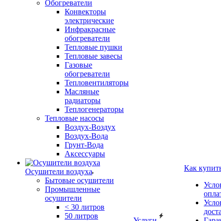
Обогреватели
Конвекторы
электрические
Инфракрасные
обогреватели
Тепловые пушки
Тепловые завесы
Газовые
обогреватели
Тепловентиляторы
Масляные
радиаторы
Теплогенераторы
Тепловые насосы
Воздух-Воздух
Воздух-Вода
Грунт-Вода
Аксессуары
Как купит
Осушители воздуха
Бытовые осушители
Усло
Промышленные
опла
осушители
Усло
< 30 литров
дост
50 литров
Услуги
Гара