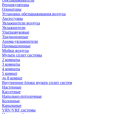
Обеззараживатели
Рециркуляторы
Озонаторы
Установки обеззараживания воздуха
Аксессуары
Увлажнители воздуха
Увлажнители
Ультразвуковые
Традиционные
Арома-увлажнители
Промышленные
Мойки воздуха
Мульти сплит системы
2 комнаты
3 комнаты
4 комнаты
5 комнат
до 8 комнат
Внутренние блоки мульти сплит систем
Настенные
Кассетные
Напольно-потолочные
Колонные
Канальные
VRV/VRF системы