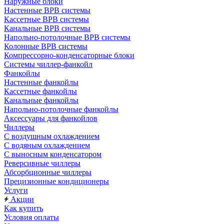
Наружные блоки
Настенные ВРВ системы
Кассетные ВРВ системы
Канальные ВРВ системы
Напольно-потолочные ВРВ системы
Колонные ВРВ системы
Компрессорно-конденсаторные блоки
Системы чиллер-фанкойл
Фанкойлы
Настенные фанкойлы
Кассетные фанкойлы
Канальные фанкойлы
Напольно-потолочные фанкойлы
Аксессуары для фанкойлов
Чиллеры
С воздушным охлаждением
С водяным охлаждением
С выносным конденсатором
Реверсивные чиллеры
Абсорбционные чиллеры
Прецизионные кондиционеры
Услуги
Акции
Как купить
Условия оплаты