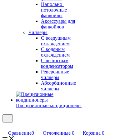
Напольно-
потолочные
фанкойлы
Аксессуары для
фанкойлов
Чиллеры
С воздушным
охлаждением
С водяным
охлаждением
С выносным
конденсатором
Реверсивные
чиллеры
Абсорбционные
чиллеры
Прецизионные кондиционеры
Сравнение
0
Отложенные
0
Корзина
0