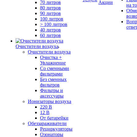
70 литров
Акции
на т
80 литров
Обме
90 литров
возв
100 литров
Вопр
> 100 литров
отве
40 литров
60 литров
Очистители воздуха
Очистители воздуха
Очистка +
Увлажнение
Cо сменными
фильтрами
Без сменных
фильтров
Фильтры и
аксессуары
Ионизаторы воздуха
220 В
12 В
От батарейки
Обеззараживатели
Рециркуляторы
Озонаторы