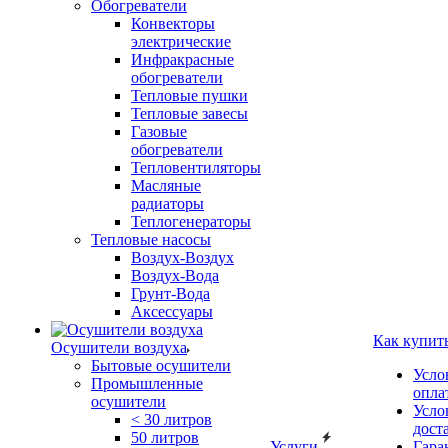
Обогреватели
Конвекторы
электрические
Инфракрасные
обогреватели
Тепловые пушки
Тепловые завесы
Газовые
обогреватели
Тепловентиляторы
Масляные
радиаторы
Теплогенераторы
Тепловые насосы
Воздух-Воздух
Воздух-Вода
Грунт-Вода
Аксессуары
Как купит
Осушители воздуха
Бытовые осушители
Усло
Промышленные
опла
осушители
Усло
< 30 литров
дост
50 литров
Услуги
Гара