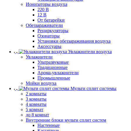
Ионизаторы воздуха
220 В
12 В
От батарейки
Обеззараживатели
Рециркуляторы
Озонаторы
Установки обеззараживания воздуха
Аксессуары
Увлажнители воздуха
Увлажнители
Ультразвуковые
Традиционные
Арома-увлажнители
Промышленные
Мойки воздуха
Мульти сплит системы
2 комнаты
3 комнаты
4 комнаты
5 комнат
до 8 комнат
Внутренние блоки мульти сплит систем
Настенные
Кассетные