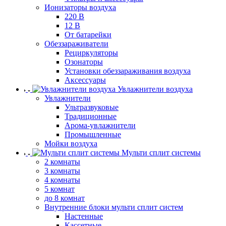
Ионизаторы воздуха
220 В
12 В
От батарейки
Обеззараживатели
Рециркуляторы
Озонаторы
Установки обеззараживания воздуха
Аксессуары
Увлажнители воздуха
Увлажнители
Ультразвуковые
Традиционные
Арома-увлажнители
Промышленные
Мойки воздуха
Мульти сплит системы
2 комнаты
3 комнаты
4 комнаты
5 комнат
до 8 комнат
Внутренние блоки мульти сплит систем
Настенные
Кассетные