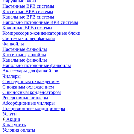
Наружные блоки
Настенные ВРВ системы
Кассетные ВРВ системы
Канальные ВРВ системы
Напольно-потолочные ВРВ системы
Колонные ВРВ системы
Компрессорно-конденсаторные блоки
Системы чиллер-фанкойл
Фанкойлы
Настенные фанкойлы
Кассетные фанкойлы
Канальные фанкойлы
Напольно-потолочные фанкойлы
Аксессуары для фанкойлов
Чиллеры
С воздушным охлаждением
С водяным охлаждением
С выносным конденсатором
Реверсивные чиллеры
Абсорбционные чиллеры
Прецизионные кондиционеры
Услуги
Акции
Как купить
Условия оплаты