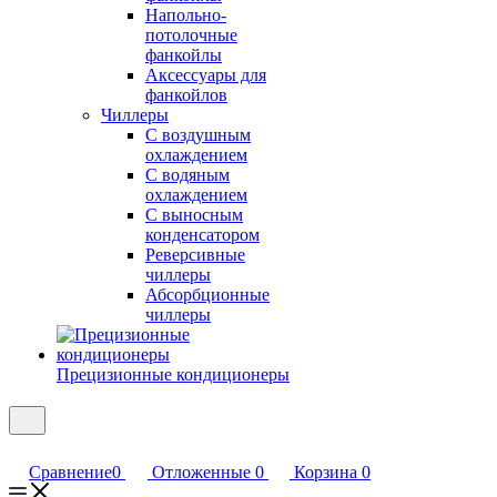
Напольно-
потолочные
фанкойлы
Аксессуары для
фанкойлов
Чиллеры
С воздушным
охлаждением
С водяным
охлаждением
С выносным
конденсатором
Реверсивные
чиллеры
Абсорбционные
чиллеры
Прецизионные кондиционеры
Сравнение
0
Отложенные
0
Корзина
0