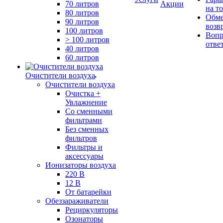
70 литров
Акции
на т
80 литров
Обме
90 литров
возв
100 литров
Вопр
> 100 литров
отве
40 литров
60 литров
Очистители воздуха
Очистители воздуха
Очистка +
Увлажнение
Cо сменными
фильтрами
Без сменных
фильтров
Фильтры и
аксессуары
Ионизаторы воздуха
220 В
12 В
От батарейки
Обеззараживатели
Рециркуляторы
Озонаторы