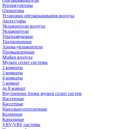
Обеззараживатели
Рециркуляторы
Озонаторы
Установки обеззараживания воздуха
Аксессуары
Увлажнители воздуха
Увлажнители
Ультразвуковые
Традиционные
Арома-увлажнители
Промышленные
Мойки воздуха
Мульти сплит системы
2 комнаты
3 комнаты
4 комнаты
5 комнат
до 8 комнат
Внутренние блоки мульти сплит систем
Настенные
Кассетные
Напольно-потолочные
Колонные
Канальные
VRV/VRF системы