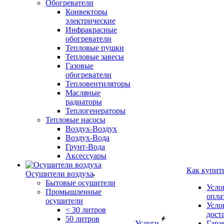
Обогреватели
Конвекторы
электрические
Инфракрасные
обогреватели
Тепловые пушки
Тепловые завесы
Газовые
обогреватели
Тепловентиляторы
Масляные
радиаторы
Теплогенераторы
Тепловые насосы
Воздух-Воздух
Воздух-Вода
Грунт-Вода
Аксессуары
Как купит
Осушители воздуха
Бытовые осушители
Усло
Промышленные
опла
осушители
Усло
< 30 литров
дост
50 литров
Услуги
Гара