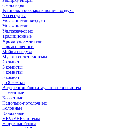
Рециркуляторы
Озонаторы
Установки обеззараживания воздуха
Аксессуары
Увлажнители воздуха
Увлажнители
Ультразвуковые
Традиционные
Арома-увлажнители
Промышленные
Мойки воздуха
Мульти сплит системы
2 комнаты
3 комнаты
4 комнаты
5 комнат
до 8 комнат
Внутренние блоки мульти сплит систем
Настенные
Кассетные
Напольно-потолочные
Колонные
Канальные
VRV/VRF системы
Наружные блоки