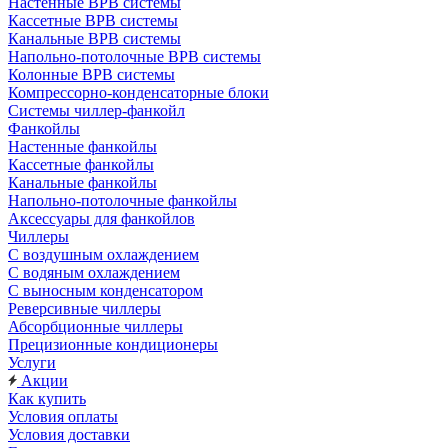
Настенные ВРВ системы
Кассетные ВРВ системы
Канальные ВРВ системы
Напольно-потолочные ВРВ системы
Колонные ВРВ системы
Компрессорно-конденсаторные блоки
Системы чиллер-фанкойл
Фанкойлы
Настенные фанкойлы
Кассетные фанкойлы
Канальные фанкойлы
Напольно-потолочные фанкойлы
Аксессуары для фанкойлов
Чиллеры
С воздушным охлаждением
С водяным охлаждением
С выносным конденсатором
Реверсивные чиллеры
Абсорбционные чиллеры
Прецизионные кондиционеры
Услуги
Акции
Как купить
Условия оплаты
Условия доставки