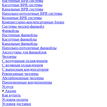
Настенные ВРВ системы
Кассетные ВРВ системы
Канальные ВРВ системы
Напольно-потолочные ВРВ системы
Колонные ВРВ системы
Компрессорно-конденсаторные блоки
Системы чиллер-фанкойл
Фанкойлы
Настенные фанкойлы
Кассетные фанкойлы
Канальные фанкойлы
Напольно-потолочные фанкойлы
Аксессуары для фанкойлов
Чиллеры
С воздушным охлаждением
С водяным охлаждением
С выносным конденсатором
Реверсивные чиллеры
Абсорбционные чиллеры
Прецизионные кондиционеры
Услуги
Акции
Как купить
Условия оплаты
Условия доставки