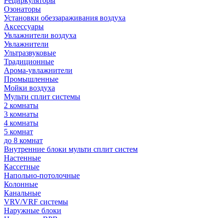
Рециркуляторы
Озонаторы
Установки обеззараживания воздуха
Аксессуары
Увлажнители воздуха
Увлажнители
Ультразвуковые
Традиционные
Арома-увлажнители
Промышленные
Мойки воздуха
Мульти сплит системы
2 комнаты
3 комнаты
4 комнаты
5 комнат
до 8 комнат
Внутренние блоки мульти сплит систем
Настенные
Кассетные
Напольно-потолочные
Колонные
Канальные
VRV/VRF системы
Наружные блоки