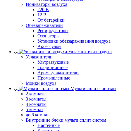
Ионизаторы воздуха
220 В
12 В
От батарейки
Обеззараживатели
Рециркуляторы
Озонаторы
Установки обеззараживания воздуха
Аксессуары
Увлажнители воздуха
Увлажнители
Ультразвуковые
Традиционные
Арома-увлажнители
Промышленные
Мойки воздуха
Мульти сплит системы
2 комнаты
3 комнаты
4 комнаты
5 комнат
до 8 комнат
Внутренние блоки мульти сплит систем
Настенные
Кассетные