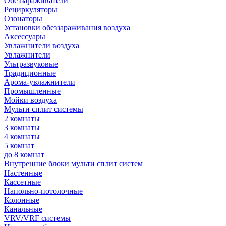
Обеззараживатели
Рециркуляторы
Озонаторы
Установки обеззараживания воздуха
Аксессуары
Увлажнители воздуха
Увлажнители
Ультразвуковые
Традиционные
Арома-увлажнители
Промышленные
Мойки воздуха
Мульти сплит системы
2 комнаты
3 комнаты
4 комнаты
5 комнат
до 8 комнат
Внутренние блоки мульти сплит систем
Настенные
Кассетные
Напольно-потолочные
Колонные
Канальные
VRV/VRF системы