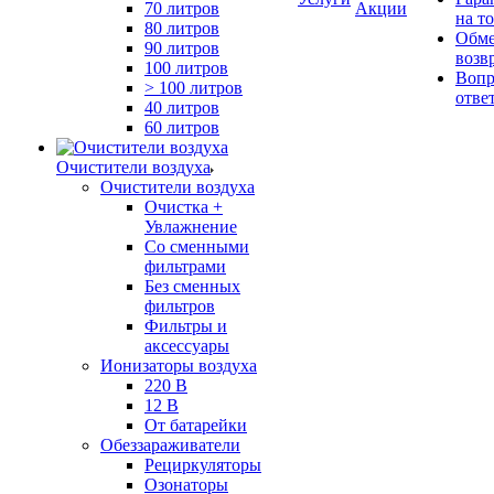
70 литров
Акции
на т
80 литров
Обме
90 литров
возв
100 литров
Вопр
> 100 литров
отве
40 литров
60 литров
Очистители воздуха
Очистители воздуха
Очистка +
Увлажнение
Cо сменными
фильтрами
Без сменных
фильтров
Фильтры и
аксессуары
Ионизаторы воздуха
220 В
12 В
От батарейки
Обеззараживатели
Рециркуляторы
Озонаторы