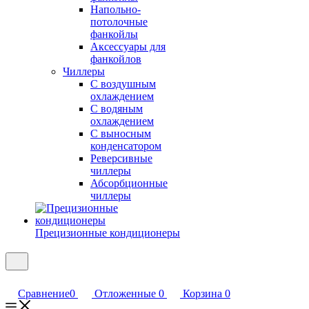
Напольно-
потолочные
фанкойлы
Аксессуары для
фанкойлов
Чиллеры
С воздушным
охлаждением
С водяным
охлаждением
С выносным
конденсатором
Реверсивные
чиллеры
Абсорбционные
чиллеры
Прецизионные кондиционеры
Сравнение
0
Отложенные
0
Корзина
0