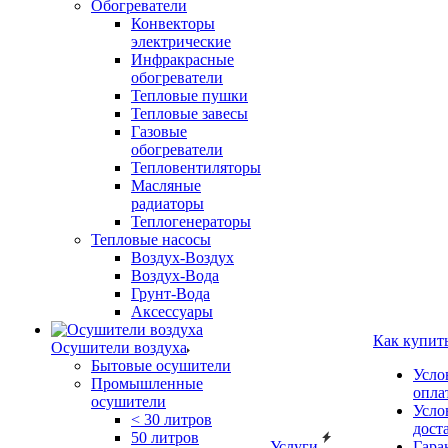
Обогреватели
Конвекторы
электрические
Инфракрасные
обогреватели
Тепловые пушки
Тепловые завесы
Газовые
обогреватели
Тепловентиляторы
Масляные
радиаторы
Теплогенераторы
Тепловые насосы
Воздух-Воздух
Воздух-Вода
Грунт-Вода
Аксессуары
Как купит
Осушители воздуха
Бытовые осушители
Усло
Промышленные
опла
осушители
Усло
< 30 литров
дост
50 литров
Услуги
Гара