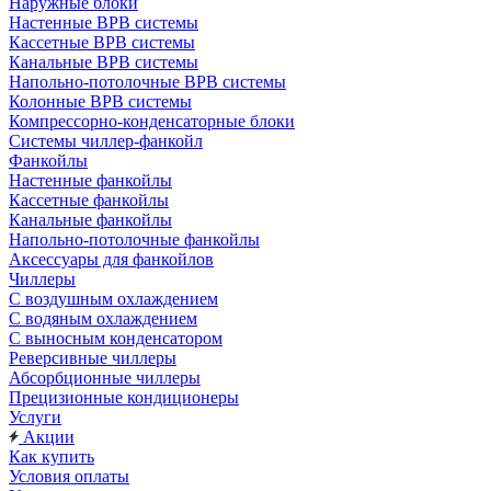
Наружные блоки
Настенные ВРВ системы
Кассетные ВРВ системы
Канальные ВРВ системы
Напольно-потолочные ВРВ системы
Колонные ВРВ системы
Компрессорно-конденсаторные блоки
Системы чиллер-фанкойл
Фанкойлы
Настенные фанкойлы
Кассетные фанкойлы
Канальные фанкойлы
Напольно-потолочные фанкойлы
Аксессуары для фанкойлов
Чиллеры
С воздушным охлаждением
С водяным охлаждением
С выносным конденсатором
Реверсивные чиллеры
Абсорбционные чиллеры
Прецизионные кондиционеры
Услуги
Акции
Как купить
Условия оплаты