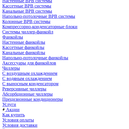
Настенные ВРВ системы
Кассетные ВРВ системы
Канальные ВРВ системы
Напольно-потолочные ВРВ системы
Колонные ВРВ системы
Компрессорно-конденсаторные блоки
Системы чиллер-фанкойл
Фанкойлы
Настенные фанкойлы
Кассетные фанкойлы
Канальные фанкойлы
Напольно-потолочные фанкойлы
Аксессуары для фанкойлов
Чиллеры
С воздушным охлаждением
С водяным охлаждением
С выносным конденсатором
Реверсивные чиллеры
Абсорбционные чиллеры
Прецизионные кондиционеры
Услуги
Акции
Как купить
Условия оплаты
Условия доставки