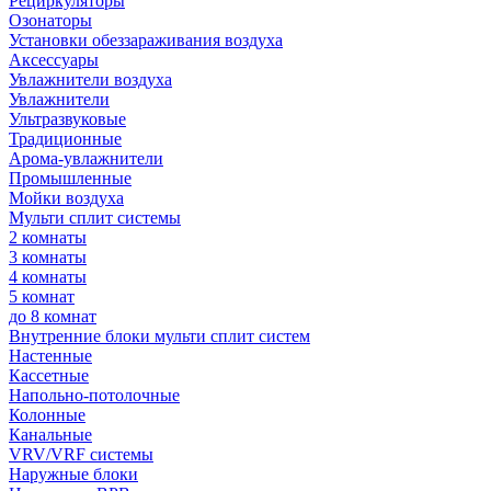
Рециркуляторы
Озонаторы
Установки обеззараживания воздуха
Аксессуары
Увлажнители воздуха
Увлажнители
Ультразвуковые
Традиционные
Арома-увлажнители
Промышленные
Мойки воздуха
Мульти сплит системы
2 комнаты
3 комнаты
4 комнаты
5 комнат
до 8 комнат
Внутренние блоки мульти сплит систем
Настенные
Кассетные
Напольно-потолочные
Колонные
Канальные
VRV/VRF системы
Наружные блоки