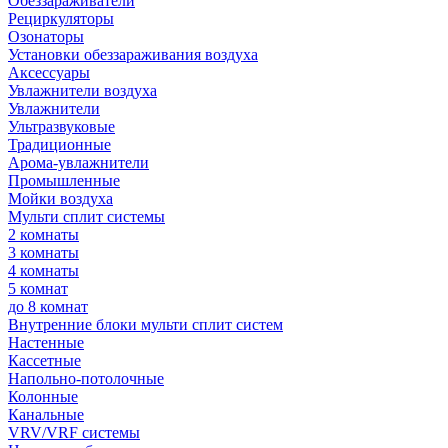
Обеззараживатели
Рециркуляторы
Озонаторы
Установки обеззараживания воздуха
Аксессуары
Увлажнители воздуха
Увлажнители
Ультразвуковые
Традиционные
Арома-увлажнители
Промышленные
Мойки воздуха
Мульти сплит системы
2 комнаты
3 комнаты
4 комнаты
5 комнат
до 8 комнат
Внутренние блоки мульти сплит систем
Настенные
Кассетные
Напольно-потолочные
Колонные
Канальные
VRV/VRF системы