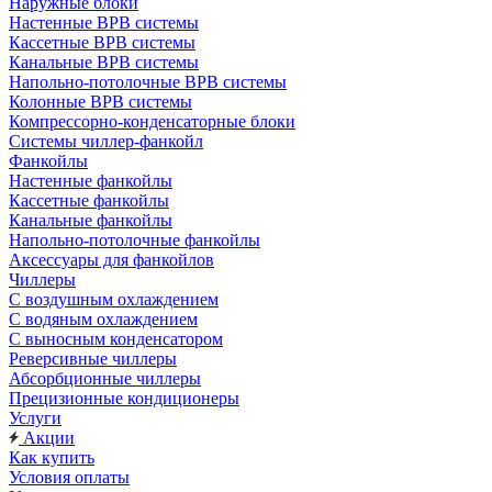
Наружные блоки
Настенные ВРВ системы
Кассетные ВРВ системы
Канальные ВРВ системы
Напольно-потолочные ВРВ системы
Колонные ВРВ системы
Компрессорно-конденсаторные блоки
Системы чиллер-фанкойл
Фанкойлы
Настенные фанкойлы
Кассетные фанкойлы
Канальные фанкойлы
Напольно-потолочные фанкойлы
Аксессуары для фанкойлов
Чиллеры
С воздушным охлаждением
С водяным охлаждением
С выносным конденсатором
Реверсивные чиллеры
Абсорбционные чиллеры
Прецизионные кондиционеры
Услуги
Акции
Как купить
Условия оплаты