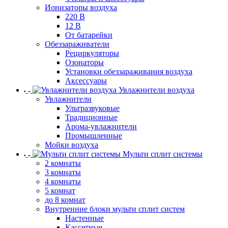
Ионизаторы воздуха
220 В
12 В
От батарейки
Обеззараживатели
Рециркуляторы
Озонаторы
Установки обеззараживания воздуха
Аксессуары
Увлажнители воздуха
Увлажнители
Ультразвуковые
Традиционные
Арома-увлажнители
Промышленные
Мойки воздуха
Мульти сплит системы
2 комнаты
3 комнаты
4 комнаты
5 комнат
до 8 комнат
Внутренние блоки мульти сплит систем
Настенные
Кассетные