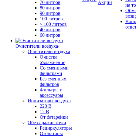
70 литров
Акции
на т
80 литров
Обме
90 литров
возв
100 литров
Вопр
> 100 литров
отве
40 литров
60 литров
Очистители воздуха
Очистители воздуха
Очистка +
Увлажнение
Cо сменными
фильтрами
Без сменных
фильтров
Фильтры и
аксессуары
Ионизаторы воздуха
220 В
12 В
От батарейки
Обеззараживатели
Рециркуляторы
Озонаторы