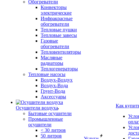
Обогреватели
Конвекторы
электрические
Инфракрасные
обогреватели
Тепловые пушки
Тепловые завесы
Газовые
обогреватели
Тепловентиляторы
Масляные
радиаторы
Теплогенераторы
Тепловые насосы
Воздух-Воздух
Воздух-Вода
Грунт-Вода
Аксессуары
Как купит
Осушители воздуха
Бытовые осушители
Усло
Промышленные
опла
осушители
Усло
< 30 литров
дост
50 литров
Услуги
Гара