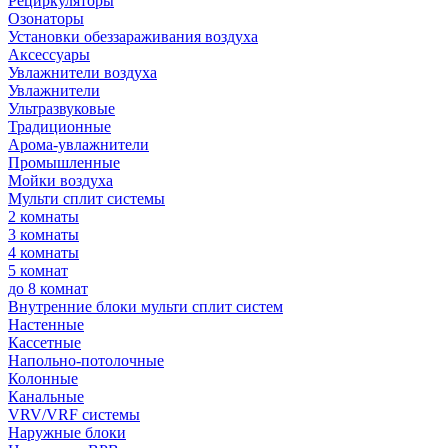
Рециркуляторы
Озонаторы
Установки обеззараживания воздуха
Аксессуары
Увлажнители воздуха
Увлажнители
Ультразвуковые
Традиционные
Арома-увлажнители
Промышленные
Мойки воздуха
Мульти сплит системы
2 комнаты
3 комнаты
4 комнаты
5 комнат
до 8 комнат
Внутренние блоки мульти сплит систем
Настенные
Кассетные
Напольно-потолочные
Колонные
Канальные
VRV/VRF системы
Наружные блоки