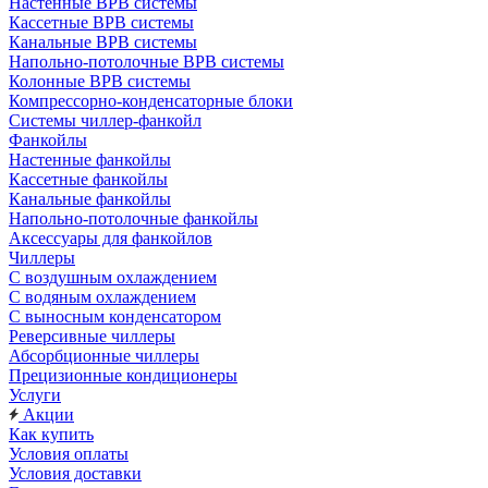
Настенные ВРВ системы
Кассетные ВРВ системы
Канальные ВРВ системы
Напольно-потолочные ВРВ системы
Колонные ВРВ системы
Компрессорно-конденсаторные блоки
Системы чиллер-фанкойл
Фанкойлы
Настенные фанкойлы
Кассетные фанкойлы
Канальные фанкойлы
Напольно-потолочные фанкойлы
Аксессуары для фанкойлов
Чиллеры
С воздушным охлаждением
С водяным охлаждением
С выносным конденсатором
Реверсивные чиллеры
Абсорбционные чиллеры
Прецизионные кондиционеры
Услуги
Акции
Как купить
Условия оплаты
Условия доставки