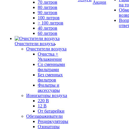
70 литров
Акции
на т
80 литров
Обме
90 литров
возв
100 литров
Вопр
> 100 литров
отве
40 литров
60 литров
Очистители воздуха
Очистители воздуха
Очистка +
Увлажнение
Cо сменными
фильтрами
Без сменных
фильтров
Фильтры и
аксессуары
Ионизаторы воздуха
220 В
12 В
От батарейки
Обеззараживатели
Рециркуляторы
Озонаторы