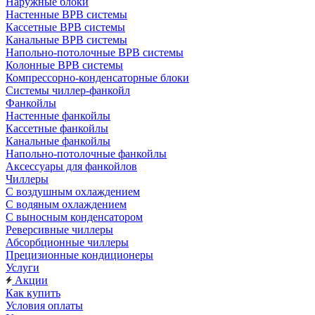
Наружные блоки
Настенные ВРВ системы
Кассетные ВРВ системы
Канальные ВРВ системы
Напольно-потолочные ВРВ системы
Колонные ВРВ системы
Компрессорно-конденсаторные блоки
Системы чиллер-фанкойл
Фанкойлы
Настенные фанкойлы
Кассетные фанкойлы
Канальные фанкойлы
Напольно-потолочные фанкойлы
Аксессуары для фанкойлов
Чиллеры
С воздушным охлаждением
С водяным охлаждением
С выносным конденсатором
Реверсивные чиллеры
Абсорбционные чиллеры
Прецизионные кондиционеры
Услуги
Акции
Как купить
Условия оплаты