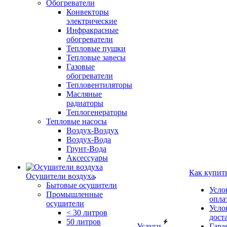
Обогреватели
Конвекторы
электрические
Инфракрасные
обогреватели
Тепловые пушки
Тепловые завесы
Газовые
обогреватели
Тепловентиляторы
Масляные
радиаторы
Теплогенераторы
Тепловые насосы
Воздух-Воздух
Воздух-Вода
Грунт-Вода
Аксессуары
Как купит
Осушители воздуха
Бытовые осушители
Усло
Промышленные
опла
осушители
Усло
< 30 литров
дост
50 литров
Услуги
Гара