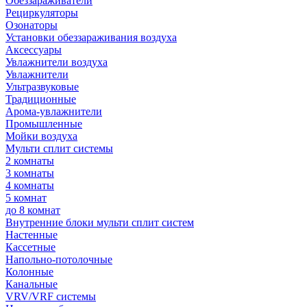
Обеззараживатели
Рециркуляторы
Озонаторы
Установки обеззараживания воздуха
Аксессуары
Увлажнители воздуха
Увлажнители
Ультразвуковые
Традиционные
Арома-увлажнители
Промышленные
Мойки воздуха
Мульти сплит системы
2 комнаты
3 комнаты
4 комнаты
5 комнат
до 8 комнат
Внутренние блоки мульти сплит систем
Настенные
Кассетные
Напольно-потолочные
Колонные
Канальные
VRV/VRF системы