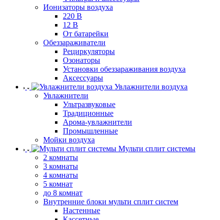
Ионизаторы воздуха
220 В
12 В
От батарейки
Обеззараживатели
Рециркуляторы
Озонаторы
Установки обеззараживания воздуха
Аксессуары
Увлажнители воздуха
Увлажнители
Ультразвуковые
Традиционные
Арома-увлажнители
Промышленные
Мойки воздуха
Мульти сплит системы
2 комнаты
3 комнаты
4 комнаты
5 комнат
до 8 комнат
Внутренние блоки мульти сплит систем
Настенные
Кассетные