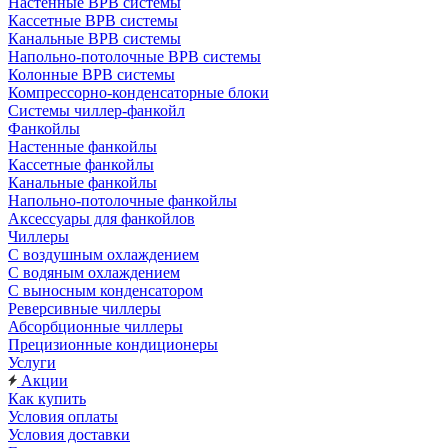
Настенные ВРВ системы
Кассетные ВРВ системы
Канальные ВРВ системы
Напольно-потолочные ВРВ системы
Колонные ВРВ системы
Компрессорно-конденсаторные блоки
Системы чиллер-фанкойл
Фанкойлы
Настенные фанкойлы
Кассетные фанкойлы
Канальные фанкойлы
Напольно-потолочные фанкойлы
Аксессуары для фанкойлов
Чиллеры
С воздушным охлаждением
С водяным охлаждением
С выносным конденсатором
Реверсивные чиллеры
Абсорбционные чиллеры
Прецизионные кондиционеры
Услуги
Акции
Как купить
Условия оплаты
Условия доставки