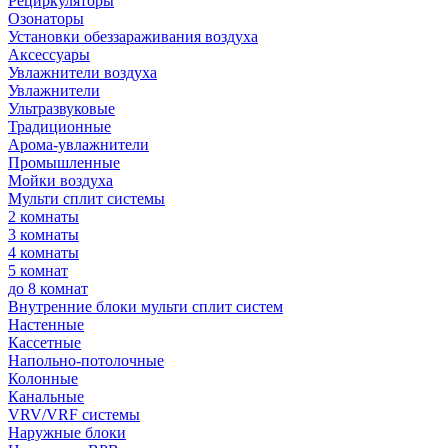
Рециркуляторы
Озонаторы
Установки обеззараживания воздуха
Аксессуары
Увлажнители воздуха
Увлажнители
Ультразвуковые
Традиционные
Арома-увлажнители
Промышленные
Мойки воздуха
Мульти сплит системы
2 комнаты
3 комнаты
4 комнаты
5 комнат
до 8 комнат
Внутренние блоки мульти сплит систем
Настенные
Кассетные
Напольно-потолочные
Колонные
Канальные
VRV/VRF системы
Наружные блоки