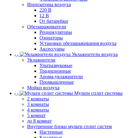
Ионизаторы воздуха
220 В
12 В
От батарейки
Обеззараживатели
Рециркуляторы
Озонаторы
Установки обеззараживания воздуха
Аксессуары
Увлажнители воздуха
Увлажнители
Ультразвуковые
Традиционные
Арома-увлажнители
Промышленные
Мойки воздуха
Мульти сплит системы
2 комнаты
3 комнаты
4 комнаты
5 комнат
до 8 комнат
Внутренние блоки мульти сплит систем
Настенные
Кассетные