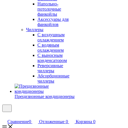
Напольно-
потолочные
фанкойлы
Аксессуары для
фанкойлов
Чиллеры
С воздушным
охлаждением
С водяным
охлаждением
С выносным
конденсатором
Реверсивные
чиллеры
Абсорбционные
чиллеры
Прецизионные кондиционеры
Сравнение
0
Отложенные
0
Корзина
0