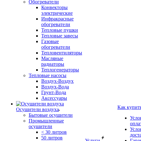
Обогреватели
Конвекторы
электрические
Инфракрасные
обогреватели
Тепловые пушки
Тепловые завесы
Газовые
обогреватели
Тепловентиляторы
Масляные
радиаторы
Теплогенераторы
Тепловые насосы
Воздух-Воздух
Воздух-Вода
Грунт-Вода
Аксессуары
Как купит
Осушители воздуха
Бытовые осушители
Усло
Промышленные
опла
осушители
Усло
< 30 литров
дост
50 литров
Услуги
Гара