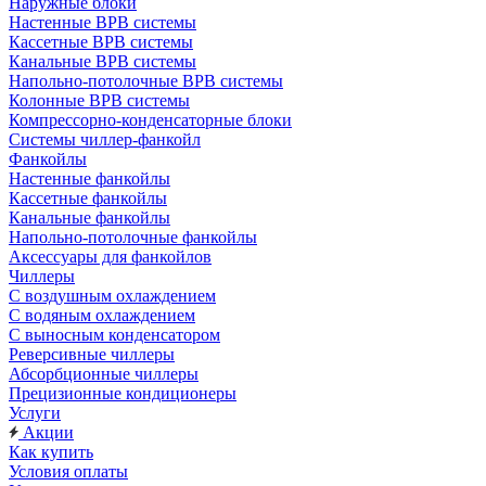
Наружные блоки
Настенные ВРВ системы
Кассетные ВРВ системы
Канальные ВРВ системы
Напольно-потолочные ВРВ системы
Колонные ВРВ системы
Компрессорно-конденсаторные блоки
Системы чиллер-фанкойл
Фанкойлы
Настенные фанкойлы
Кассетные фанкойлы
Канальные фанкойлы
Напольно-потолочные фанкойлы
Аксессуары для фанкойлов
Чиллеры
С воздушным охлаждением
С водяным охлаждением
С выносным конденсатором
Реверсивные чиллеры
Абсорбционные чиллеры
Прецизионные кондиционеры
Услуги
Акции
Как купить
Условия оплаты