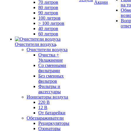
70 литров
Акции
на т
80 литров
Обме
90 литров
возв
100 литров
Вопр
> 100 литров
отве
40 литров
60 литров
Очистители воздуха
Очистители воздуха
Очистка +
Увлажнение
Cо сменными
фильтрами
Без сменных
фильтров
Фильтры и
аксессуары
Ионизаторы воздуха
220 В
12 В
От батарейки
Обеззараживатели
Рециркуляторы
Озонаторы