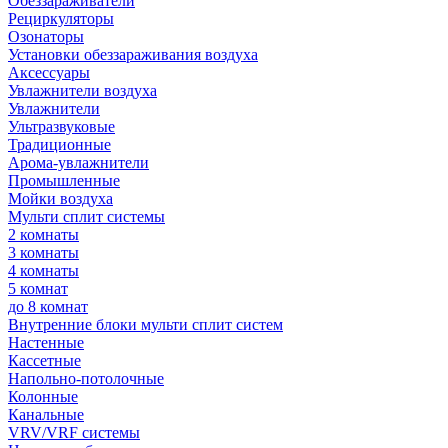
Обеззараживатели
Рециркуляторы
Озонаторы
Установки обеззараживания воздуха
Аксессуары
Увлажнители воздуха
Увлажнители
Ультразвуковые
Традиционные
Арома-увлажнители
Промышленные
Мойки воздуха
Мульти сплит системы
2 комнаты
3 комнаты
4 комнаты
5 комнат
до 8 комнат
Внутренние блоки мульти сплит систем
Настенные
Кассетные
Напольно-потолочные
Колонные
Канальные
VRV/VRF системы