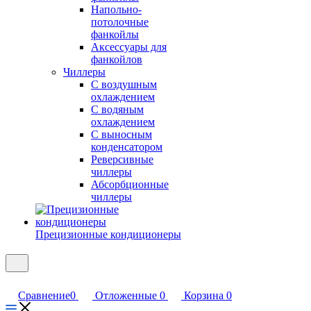
Напольно-
потолочные
фанкойлы
Аксессуары для
фанкойлов
Чиллеры
С воздушным
охлаждением
С водяным
охлаждением
С выносным
конденсатором
Реверсивные
чиллеры
Абсорбционные
чиллеры
Прецизионные кондиционеры
Сравнение
0
Отложенные
0
Корзина
0