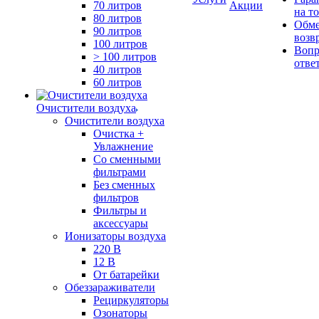
70 литров
Акции
на т
80 литров
Обме
90 литров
возв
100 литров
Вопр
> 100 литров
отве
40 литров
60 литров
Очистители воздуха
Очистители воздуха
Очистка +
Увлажнение
Cо сменными
фильтрами
Без сменных
фильтров
Фильтры и
аксессуары
Ионизаторы воздуха
220 В
12 В
От батарейки
Обеззараживатели
Рециркуляторы
Озонаторы