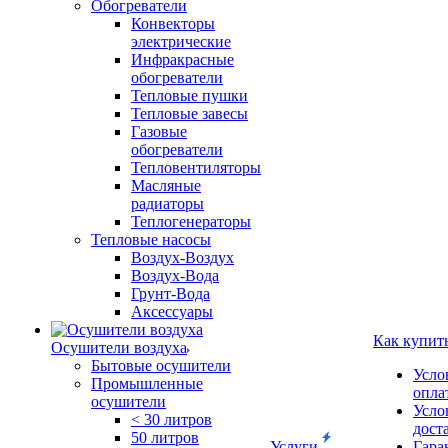
Обогреватели
Конвекторы
электрические
Инфракрасные
обогреватели
Тепловые пушки
Тепловые завесы
Газовые
обогреватели
Тепловентиляторы
Масляные
радиаторы
Теплогенераторы
Тепловые насосы
Воздух-Воздух
Воздух-Вода
Грунт-Вода
Аксессуары
Как купит
Осушители воздуха
Бытовые осушители
Усло
Промышленные
опла
осушители
Усло
< 30 литров
дост
50 литров
Услуги
Гара