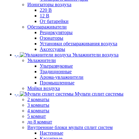
Ионизаторы воздуха
220 В
12 В
От батарейки
Обеззараживатели
Рециркуляторы
Озонаторы
Установки обеззараживания воздуха
Аксессуары
Увлажнители воздуха
Увлажнители
Ультразвуковые
Традиционные
Арома-увлажнители
Промышленные
Мойки воздуха
Мульти сплит системы
2 комнаты
3 комнаты
4 комнаты
5 комнат
до 8 комнат
Внутренние блоки мульти сплит систем
Настенные
Кассетные