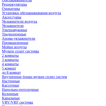
Обеззараживатели
Рециркуляторы
Озонаторы
Установки обеззараживания воздуха
Аксессуары
Увлажнители воздуха
Увлажнители
Ультразвуковые
Традиционные
Арома-увлажнители
Промышленные
Мойки воздуха
Мульти сплит системы
2 комнаты
3 комнаты
4 комнаты
5 комнат
до 8 комнат
Внутренние блоки мульти сплит систем
Настенные
Кассетные
Напольно-потолочные
Колонные
Канальные
VRV/VRF системы