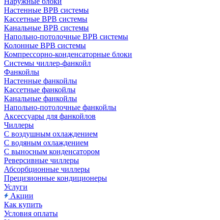
Наружные блоки
Настенные ВРВ системы
Кассетные ВРВ системы
Канальные ВРВ системы
Напольно-потолочные ВРВ системы
Колонные ВРВ системы
Компрессорно-конденсаторные блоки
Системы чиллер-фанкойл
Фанкойлы
Настенные фанкойлы
Кассетные фанкойлы
Канальные фанкойлы
Напольно-потолочные фанкойлы
Аксессуары для фанкойлов
Чиллеры
С воздушным охлаждением
С водяным охлаждением
С выносным конденсатором
Реверсивные чиллеры
Абсорбционные чиллеры
Прецизионные кондиционеры
Услуги
Акции
Как купить
Условия оплаты